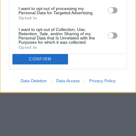
sécurité et efficacité énergétique
I want to opt-out of processing my
Personal Data for Targeted Advertising.
Les portes et fenêtres jouent un rôle essentiel dans l'esthétique, la
Opted In
sécurité et l'efficacité énergétique d'une maison. Cet article explore
les nombreuses options disponibles pour les propriétaires, compare
I want to opt-out of Collection, Use,
les coûts et les avantages, et propose des conseils pour prendre des
Retention, Sale, and/or Sharing of my
décisions d'achat éclairées.
Personal Data that Is Unrelated with the
Purposes for which it was collected.
2025-04-17
Redazione
Opted In
Lire la suite
CONFIRM
Data Deletion
Data Access
Privacy Policy