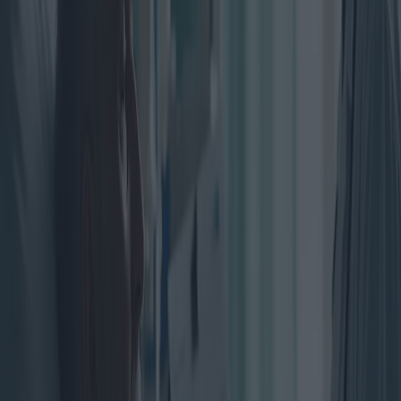
des douleurs thoraciques, un essoufflement et une perte de poids
inexpliquée. À mesure que la maladie progresse, les patients peuvent
présenter une détresse respiratoire sévère, des difficultés à avaler et
une importante accumulation de liquide autour des poumons ou de
l'abdomen – un état appelé épanchement. Ces symptômes non
seulement compliquent la vie quotidienne, mais altèrent également
gravement la qualité de vie.
La maladie touche de manière disproportionnée les hommes, en
grande partie en raison de leur exposition professionnelle historique
dans des secteurs comme la construction, la construction navale et
l'industrie manufacturière, où l'utilisation de l'amiante était répandue.
Selon l'Organisation mondiale de la Santé, les hommes sont quatre à
cinq fois plus susceptibles de développer un mésothéliome que les
femmes. Cette incidence plus élevée chez les hommes souligne
l'importance cruciale d'une sensibilisation ciblée et de mesures
préventives dans les professions à haut risque traditionnellement
masculines.
Géographiquement, l'incidence du mésothéliome varie, reflétant
l'utilisation historique de l'amiante et les différences de
réglementation. Les régions ayant un héritage industriel, comme les
États-Unis, le Royaume-Uni et l'Australie, affichent des taux plus
élevés. La longue histoire de l'Australie avec l'exploitation minière
de l'amiante contribue largement à sa forte prévalence, la