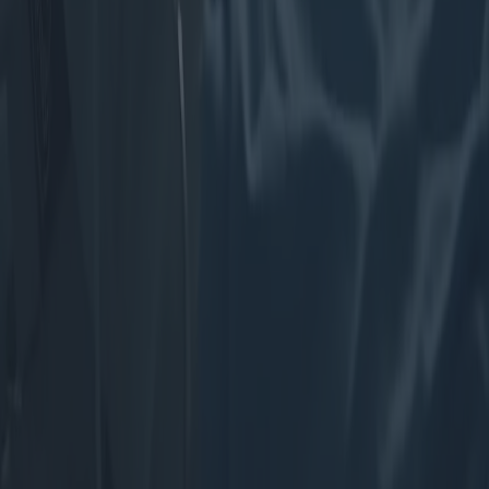
Cet article examine les avancées et la diversité des aides auditives
internes, en mettant en lumière les technologies émergentes et les
tendances d'utilisation géographiques. Il explore les appareils
actuels, les recherches en cours et le paysage mondial de l'adoption
des aides auditives.
2025-04-03
Redazione
Lire la suite