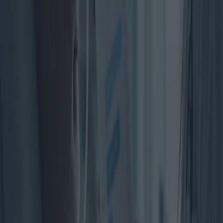
réglementation visant désormais à contrôler et à atténuer les
expositions passées. Parallèlement, les pays en développement sont
confrontés à une augmentation des cas due à l'utilisation continue de
l'amiante, ce qui souligne la nécessité d'efforts réglementaires à
l'échelle mondiale.
Actuellement, le traitement du mésothéliome repose sur la chirurgie,
la chimiothérapie et la radiothérapie. Les options chirurgicales
incluent la chirurgie cytoréductrice associée à la chimiothérapie
hyperthermique intrapéritonéale (CHIP) pour le mésothéliome
péritonéal, offrant une survie accrue lorsqu'elle est associée à
d'autres traitements. Les protocoles de chimiothérapie incluent
généralement le pémétrexed et le cisplatine, bien que les taux de
réponse varient. La radiothérapie, bien que moins fréquemment
utilisée en raison de la proximité des tumeurs avec les organes
vitaux, constitue une mesure palliative pour atténuer les symptômes.
Des traitements innovants visant à améliorer les taux de survie et la
qualité de vie font l'objet de recherches constantes.
L'immunothérapie, qui exploite le système immunitaire pour
combattre le cancer, est prometteuse. Des médicaments comme le
pembrolizumab ont attiré l'attention grâce à leur capacité à cibler des
voies cellulaires spécifiques, perturbant ainsi la croissance du cancer.
De plus, la thérapie génique offre un potentiel révolutionnaire en
introduisant du matériel génétique dans les cellules des patients afin