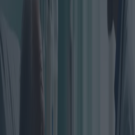
Le mésothéliome, une forme de cancer principalement causée par
l'exposition à l'amiante, demeure l'un des diagnostics les plus
difficiles en oncologie. La maladie cible le mésothélium, une fine
couche de tissu recouvrant la plupart des organes internes, la plèvre
et le péritoine étant les zones les plus fréquemment touchées.
Compte tenu de sa rareté et de son caractère agressif, le
mésothéliome nécessite une compréhension approfondie, notamment
en ce qui concerne ses symptômes, les options thérapeutiques et les
recherches en cours.
Les symptômes du mésothéliome restent souvent latents pendant des
décennies, apparaissant 20 à 50 ans après l'exposition à l'amiante.
Cette période de latence constitue un obstacle majeur au diagnostic
précoce. Les premiers symptômes peuvent être vagues, notamment