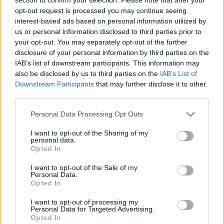
soulignant l'impact d'une législation rigoureuse. Les défenseurs de
opt-out request is processed you may continue seeing
cette réglementation soulignent l'importance de mesures globales,
notamment l'éducation du public aux risques liés à l'amiante, la
interest-based ads based on personal information utilized by
formation obligatoire des professionnels à risque et une application
us or personal information disclosed to third parties prior to
rigoureuse de la réglementation.
your opt-out. You may separately opt-out of the further
disclosure of your personal information by third parties on the
À mesure que la compréhension du mésothéliome s'approfondit,
IAB’s list of downstream participants. This information may
l'importance d'approches multidimensionnelles combinant progrès
médicaux et efforts de santé publique ne saurait être surestimée. La
also be disclosed by us to third parties on the
IAB’s List of
lutte contre le mésothéliome est complexe et nécessite un
Downstream Participants
that may further disclose it to other
engagement continu de la communauté scientifique, des décideurs
third parties.
politiques et de la société dans son ensemble.
Personal Data Processing Opt Outs
Publié
:
2025-04-01
À partir de
:
Redazione
I want to opt-out of the Sharing of my
Tu pourrais aussi aimer
personal data.
Opted In
I want to opt-out of the Sale of my
Personal Data.
Opted In
I want to opt-out of processing my
Personal Data for Targeted Advertising.
Opted In