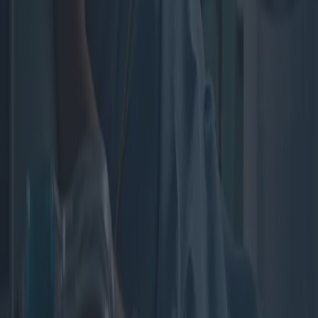
Soins aux personnes âgées en maisons de
retraite : propositions, coûts et avantages
Cet article explore les subtilités des soins aux personnes âgées en
EHPAD, mettant en lumière diverses propositions, leurs coûts et
leurs avantages. Il examine les différences régionales dans les
pratiques de soins aux personnes âgées et explore les impacts
sociaux, économiques et émotionnels sur les familles et les aidants.
2025-04-03
Redazione
Lire la suite