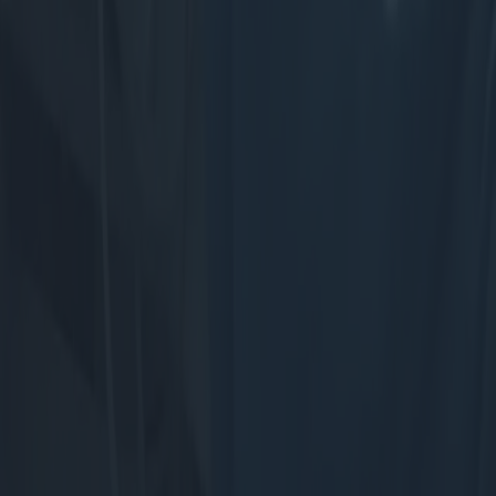
Home
Blog
À propos de nous
Contact
Politique de confidentialité
1.0.5
© anuncioneon.com - Tous les droits sont réservés.