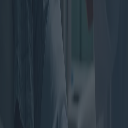
chez la femme
Le mésothéliome, un cancer rare mais agressif principalement
associé à l'exposition à l'amiante, présente des défis particuliers,
notamment chez les femmes. Cet article examine les symptômes, les
traitements disponibles et les recherches en cours pour lutter contre
le mésothéliome, en mettant en lumière les problématiques
spécifiques à chaque sexe et l'incidence mondiale de la maladie.
2025-04-01
Redazione
Lire la suite