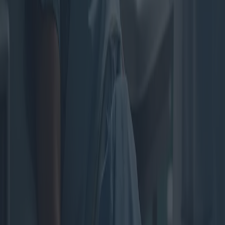
Soins aux personnes âgées avec des
aidants : coûts et avantages selon les
régions
La prise en charge des personnes âgées par des aidants
professionnels est devenue un service essentiel dans nos sociétés
vieillissantes. Cet article examine les propositions, les coûts et les
avantages du recours à des aidants, ainsi que les différences
géographiques en matière d'options de soins et les défis à relever.
2025-04-03
Redazione
Lire la suite