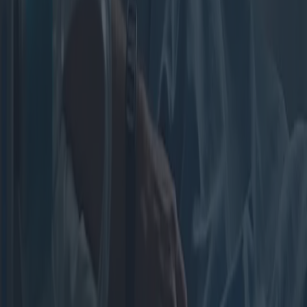
Prothèses auditives externes :
technologies et innovations émergentes
Cet article explore le paysage des aides auditives externes et se
penche sur les technologies actuelles, les innovations émergentes et
les tendances géographiques d'utilisation. Il offre un aperçu des
appareils disponibles sur le marché et des études prospectives qui
redéfinissent le secteur des aides auditives.