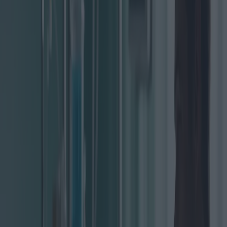
Mésothéliome : symptômes,
traitements expérimentaux et
recherches émergentes
Catégorie
:
Blog
Santé
Etiqueter
:
#mésothéliome
#santé
#santé-mésothéliome-hommes
Partager
: