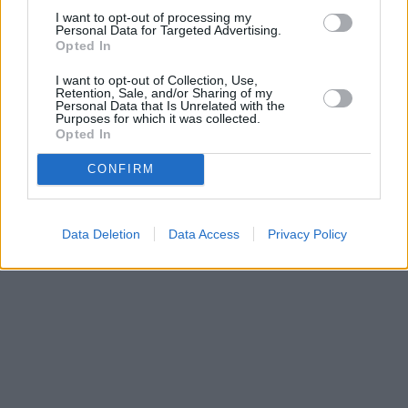
strategie e pareri di esperti
I want to opt-out of processing my
Personal Data for Targeted Advertising.
Gestire i parassiti animali in casa può essere un compito arduo.
Opted In
Questo articolo esplora diverse opzioni di controllo dei parassiti, i
relativi costi e vantaggi. Fornisce una guida completa per prendere
I want to opt-out of Collection, Use,
Retention, Sale, and/or Sharing of my
decisioni consapevoli sulle soluzioni più efficaci ed economiche,
Personal Data that Is Unrelated with the
evidenziando al contempo potenziali insidie.
Purposes for which it was collected.
Opted In
2025-04-15
Redazione
Leggi di più
CONFIRM
Data Deletion
Data Access
Privacy Policy