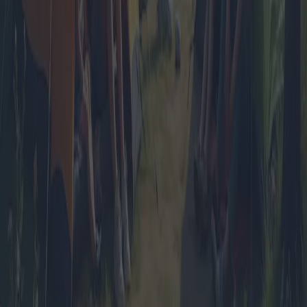
Pacchetti viaggio di gruppo: le migliori
offerte per spedizioni avventurose
I pacchetti viaggio di gruppo si sono affermati come un'opzione
popolare per famiglie, amici e gruppi numerosi in cerca di vacanze
economiche e piacevoli. Questo articolo approfondisce le diverse
tipologie di pacchetti viaggio di gruppo disponibili, tra cui vacanze
di lunga durata, pacchetti famiglia e tour per gruppi numerosi. Con
approfondimenti di esperti di viaggio e confronti tra le offerte di
mercato, evidenzia gli itinerari e le destinazioni di gruppo più
interessanti per avventure condivise.