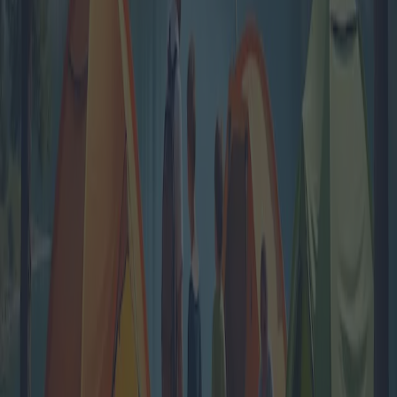
Scopri il fascino del campeggio con bungalow e chalet, una
tendenza in crescita che offre il perfetto connubio tra natura e
comfort. Esplora diversi pacchetti, promozioni e destinazioni pensati
per famiglie e gruppi, scoprendo le tendenze geografiche e i consigli
degli esperti.
2025-04-12
Redazione
Leggi di più