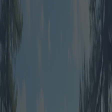
I migliori pacchetti viaggio per
campeggio in tenda: offerte,
promozioni e pacchetti all-
inclusive
Categoria
:
Blog
Viaggio
Tag
:
#campeggio
#tende da campeggio da viaggio
#viaggio
Condividi
: