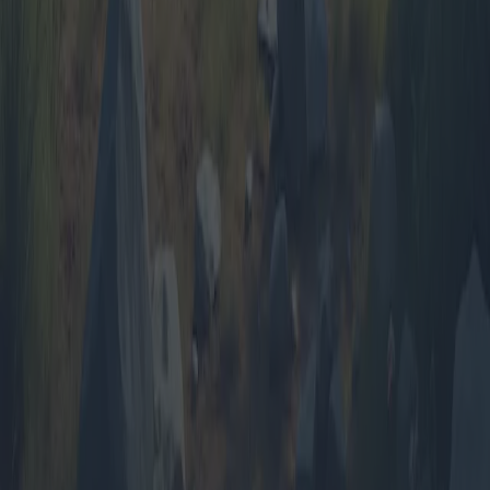
Scopri i migliori pacchetti viaggio pensati per le coppie in cerca di
romanticismo e avventura. Dalle fughe all-inclusive alle offerte last
minute, fino agli esclusivi itinerari romantici, questo articolo
approfondisce le migliori offerte sul mercato. Scopri luoghi tranquilli
per il relax, location incantevoli per cene ed esplora le tendenze
geografiche nei viaggi di coppia.
2025-04-11
Redazione
Leggi di più