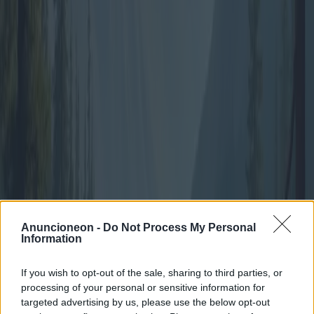
campeggio glamour, è una tendenza in forte espansione, che fonde il
lusso dei resort con la filosofia del campeggio tradizionale. Questo
pacchetto include soggiorni in ampie tende dotate di aria
condizionata ed elettricità, un netto contrasto ma che testimonia
l'adattabilità del campeggio in tenda.
Per evitare potenziali insidie, si consiglia ai campeggiatori di
consultare feedback e recensioni sulle piattaforme di viaggio. Un
aneddoto illuminante racconta di una famiglia che ha scoperto che la
sua offerta di campeggio economica era meno conveniente dopo
aver tenuto conto di costi nascosti nel campeggio europeo scelto.
Un'attenta verifica dei servizi inclusi nel pacchetto si rivela
fondamentale per un'esperienza impeccabile.
In conclusione, i pacchetti viaggio per il campeggio in tenda si sono
evoluti in un mercato complesso, soddisfacendo abilmente le diverse
esigenze dei viaggiatori di oggi. Dalle promozioni economiche alle
lussuose esperienze all-inclusive, queste offerte evidenziano un
Anuncioneon -
Do Not Process My Personal
ventaglio crescente che attende solo di essere scoperto. Con la
Information
continua espansione del mercato, la chiave per un'avventura in
campeggio di successo sta nella scelta di un pacchetto che si allinei
alle aspettative e ai desideri personali.
If you wish to opt-out of the sale, sharing to third parties, or
processing of your personal or sensitive information for
Publicato
:
2025-04-11
Da
:
Redazione
targeted advertising by us, please use the below opt-out