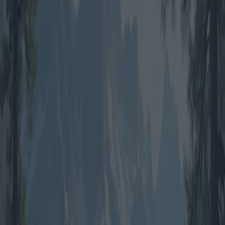
Il fascino del campeggio in tenda ha conquistato gli avventurieri che
cercano la semplicità della vita lontano dai confini di una dimora in
tela. È un'esperienza immersiva che unisce la bellezza selvaggia
della natura alla comodità di itinerari studiati da esperti di viaggio.
Nel mercato turistico odierno, i pacchetti di viaggio per il campeggio
in tenda offrono una varietà impressionante, adatta a tutte le tasche e
a tutte le preferenze.
Il nostro viaggio inizia in Nord America, dove aziende come REI
Adventures e Backroads hanno aperto la strada a esperienze di
campeggio all-inclusive. Questi pacchetti in genere includono
l'attrezzatura, i pasti e il trasporto, consentendo ai campeggiatori di