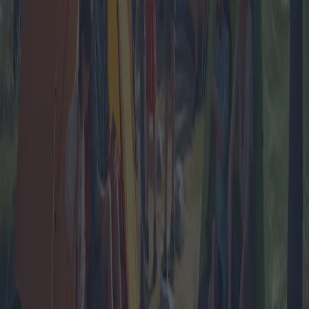
Fughe romantiche: le migliori fughe di
coppia con offerte imbattibili
Organizzare la fuga romantica perfetta non è mai stato così facile,
grazie ai numerosi villaggi turistici che offrono pacchetti esclusivi
per coppie. Da cene intime a lussuose esperienze benessere, scopri
le migliori offerte e i tesori nascosti per una fuga indimenticabile.
2025-04-12
Redazione
Leggi di più