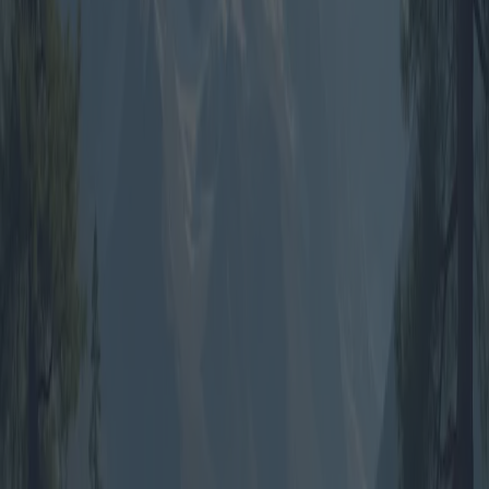
concentrarsi esclusivamente sull'esperienza. Tra gli itinerari più
gettonati figurano le imponenti sequoie della California e i panorami
mozzafiato delle Montagne Rocciose canadesi. Secondo l'esperta di
viaggi Lisa Monroe, la domanda di campeggio in tenda in Nord
America è aumentata del 20% dal 2020, alimentata dall'interesse per
le attività all'aperto generato dalla pandemia.
In Europa, il campeggio in tenda vanta una ricca tradizione, con
strutture consolidate che offrono numerosi servizi. Forest Holidays,
nel Regno Unito, rappresenta un esempio di campeggio di lusso,
dove le famiglie possono affittare tende completamente attrezzate,
con utensili da cucina e posti letto. Allo stesso modo, Eurocamp
offre offerte in Francia, Italia e Spagna, adatte a chi cerca la
ricchezza culturale europea unita all'essenza del campeggio.
Entrando più nel dettaglio delle offerte, le promozioni spesso
iniziano in bassa stagione, solitamente a fine primavera e inizio
autunno. In questi periodi promozionali, si registrano sconti fino al
40% sulle tariffe standard. Un'offerta di spicco del momento è il
viaggio "Campeggio sotto l'aurora boreale" in Norvegia, che offre
tariffe scontate per gruppi per escursioni nel Circolo Polare Artico.
Per le famiglie, i pacchetti su misura riducono al minimo l'incertezza
e la responsabilità spesso associate alle vacanze in campeggio.
Operatori come HYDE Camp & Play in Australia si rivolgono