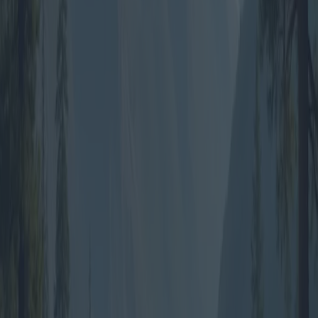
specificamente alle esperienze per famiglie con il loro pacchetto
"Avventure con i bambini". Questa offerta è degna di nota per le sue
coinvolgenti attività per famiglie, come escursioni guidate e
programmi educativi, garantendo un'esperienza memorabile per tutte
le età.
Chi viaggia da solo o è in cerca di avventure last minute scoprirà che
molti operatori offrono ora pacchetti flessibili. Le offerte last minute,
spesso disponibili online, possono essere particolarmente
convenienti. Siti web come Wilderness Escapes raggruppano queste
offerte, consentendo ai campeggiatori improvvisati di partire senza
spendere una fortuna.
Il contrasto tra i diversi mercati geografici del campeggio in tenda è
sorprendente. Il Nord America vanta ampie opzioni di natura
selvaggia, mentre i campeggi strutturati europei offrono un senso di
sicurezza e comunità. I costi generalmente sono in linea con queste
caratteristiche; il campeggio rustico nella natura selvaggia americana
potrebbe essere più conveniente ma richiede una maggiore
pianificazione indipendente, mentre i campeggi europei offrono
pacchetti completi a un prezzo più elevato.
L'Asia, in particolare il Giappone, offre un'esperienza di campeggio
in tenda unica attraverso pacchetti curati nei minimi dettagli come
"Glamping sotto il Monte Fuji". Qui, il concetto di "glamping", o