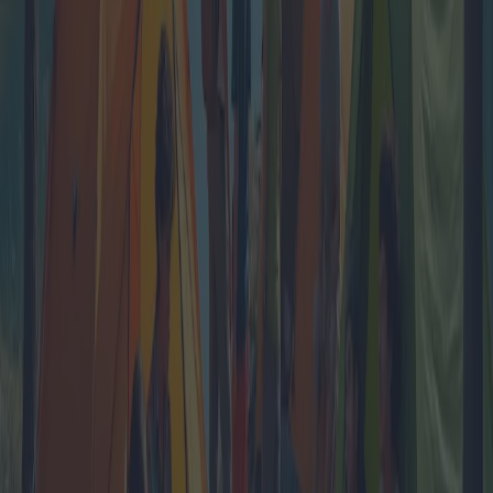
Vacanze di gruppo: un'avventura
conveniente nei villaggi turistici
Le vacanze di gruppo nei villaggi turistici offrono un modo
entusiasmante ed economico per esplorare nuove destinazioni. Con
pacchetti personalizzati che includono soggiorni di lunga durata,
aree di intrattenimento, attività ricreative di gruppo ed escursioni di
gruppo, queste fughe promettono esperienze indimenticabili. Questo
articolo approfondisce diverse opzioni, promozioni e opinioni di
esperti sul mercato in continua evoluzione dei viaggi di gruppo,
garantendo un viaggio senza intoppi a tutti i partecipanti.
2025-04-12
Redazione
Leggi di più