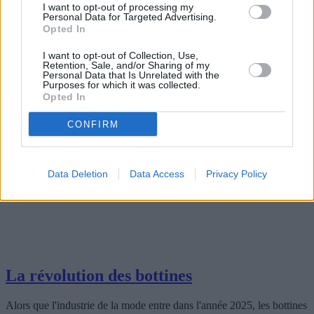
I want to opt-out of processing my
Personal Data for Targeted Advertising.
2025-04-28
Redazione
Opted In
Lire la suite
I want to opt-out of Collection, Use,
Retention, Sale, and/or Sharing of my
Personal Data that Is Unrelated with the
Purposes for which it was collected.
Opted In
CONFIRM
Data Deletion
Data Access
Privacy Policy
La révolution des bottines
Alors que l'industrie de la mode entre dans l'année 2025, les bottines