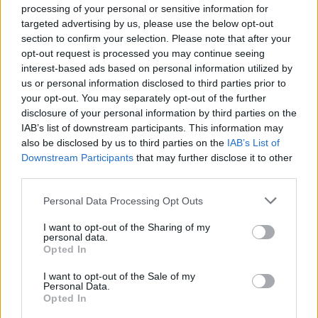
processing of your personal or sensitive information for
targeted advertising by us, please use the below opt-out
section to confirm your selection. Please note that after your
opt-out request is processed you may continue seeing
interest-based ads based on personal information utilized by
us or personal information disclosed to third parties prior to
your opt-out. You may separately opt-out of the further
disclosure of your personal information by third parties on the
IAB’s list of downstream participants. This information may
also be disclosed by us to third parties on the
IAB’s List of
Downstream Participants
that may further disclose it to other
third parties.
Personal Data Processing Opt Outs
Tendances et perspectives du marché
I want to opt-out of the Sharing of my
personal data.
mondial des sandales pour hommes
Opted In
I want to opt-out of the Sale of my
Découvrez les dernières tendances en matière de sandales pour
Personal Data.
hommes, notamment leurs designs innovants, leurs offres et leurs
Opted In
préférences géographiques. Découvrez l'équilibre entre style, confort
et prix abordable sur le marché actuel des sandales pour hommes.