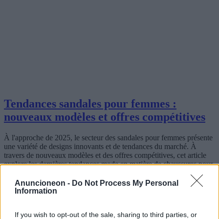
Tendances sandales pour femmes :
nouveaux modèles et offres compétitives
À l'approche de 2025, le secteur des sandales pour femmes présente
une variété de designs innovants et de tendances du marché. À
travers de nouveaux modèles et des offres compétitives, cet article
explore les dernières tendances mode en matière de chaussures pour
femmes et examine les tendances d'achat géographiques, offrant un
aperçu du style et de la valeur.
Anuncioneon -
Do Not Process My Personal
Information
2025-04-28
Redazione
Lire la suite
If you wish to opt-out of the sale, sharing to third parties, or