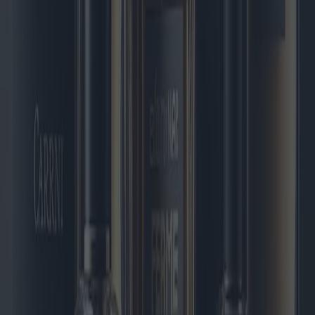
Radiateurs électriques : technologies et
meilleures offres disponibles
À l'aube de 2025, le marché des radiateurs électriques connaît une
révolution technologique avec l'arrivée de nouveaux modèles dotés
d'innovations de pointe. Cet article explore les tendances actuelles,
les comportements d'achat géographiques, les dernières technologies
et les meilleures offres disponibles sur les radiateurs électriques.
2025-05-09
Redazione
Lire la suite