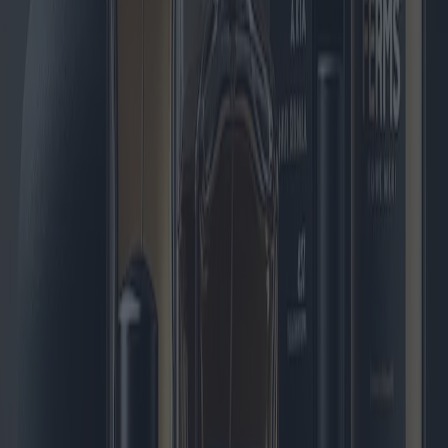
Poêle à granulés : conceptions innovantes
et préférences régionales
Alors que l'efficacité énergétique devient une priorité mondiale, les
poêles à granulés continuent de gagner en popularité dans diverses
régions. 2025 verra l'arrivée de modèles de pointe dotés de
technologies avancées, offrant des solutions de chauffage durables à
des prix compétitifs. Cet article explore les dernières tendances du
marché, les designs innovants et les préférences régionales, offrant
ainsi un guide complet aux consommateurs.
2025-05-09
Redazione
Lire la suite