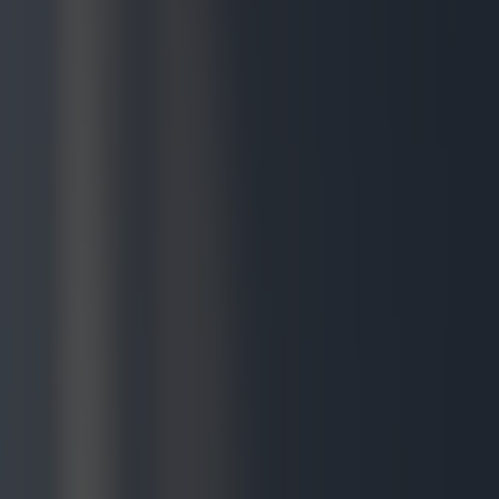
Le monde des cadeaux
parfumés pour hommes
Catégorie
:
Achats
Blog
Etiqueter
:
#achats
#beauté
#parfums
#shopping-beauté-parfums-
homme
Partager
: