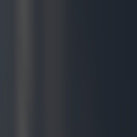
Dans le monde des soins personnels, le choix du parfum joue un
rôle essentiel dans la définition de la personnalité d'un homme. Des
classiques intemporels aux innovations contemporaines, les parfums
masculins sont devenus un domaine d'artisanat méticuleux et
d'exploration artistique. Offrir un parfum reste un geste
profondément personnel et attentionné, et il est donc primordial de
comprendre les dernières tendances et les goûts régionaux.
Ces dernières années, le paysage des parfums masculins a connu
une évolution dynamique. Les maisons de parfumerie associent de
plus en plus notes traditionnelles et touches de modernité, créant des
fragrances qui trouvent un écho auprès d'un public diversifié.
Prenons par exemple la popularité croissante du oud, une essence
riche et boisée couramment utilisée en parfumerie moyen-orientale.
Cette tendance a été adoptée à l'échelle mondiale, notamment sur les