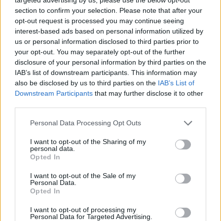
touches de vétiver et de cuir, est un choix exemplaire, dégageant un
section to confirm your selection. Please note that after your
sentiment d'aventure et d'élégance sans être trop cher.
opt-out request is processed you may continue seeing
Offrir un parfum, notamment lors de moments de célébration et de
interest-based ads based on personal information utilized by
reconnaissance, crée un lien entre les sens et les sentiments. Il est un
us or personal information disclosed to third parties prior to
vecteur d'émotions et de souvenirs. Le philosophe Alain de Botton a
your opt-out. You may separately opt-out of the further
un jour remarqué que notre odorat est intrinsèquement lié à la
disclosure of your personal information by third parties on the
mémoire et aux émotions. Choisir le bon parfum en cadeau peut
donc créer des souvenirs durables.
IAB’s list of downstream participants. This information may
also be disclosed by us to third parties on the
IAB’s List of
En fin de compte, pour choisir un parfum pour homme, il faut tenir
Downstream Participants
that may further disclose it to other
compte de la confluence des tendances, des préférences
third parties.
individuelles et de l'attrait intemporel des différentes senteurs. Des
arômes boisés et terreux, reflets d'une masculinité affirmée, aux
Personal Data Processing Opt Outs
notes florales légères et aériennes, évoquant l'élégance moderne, le
spectre est vaste et offre de nombreuses possibilités. Offrir un
I want to opt-out of the Sharing of my
parfum transcende le simple plaisir olfactif et devient l'incarnation
personal data.
intemporelle de la sophistication et de la délicatesse.
Opted In
Publié
:
2025-04-22
À partir de
:
Redazione
I want to opt-out of the Sale of my
Personal Data.
Tu pourrais aussi aimer
Opted In
I want to opt-out of processing my
Personal Data for Targeted Advertising.