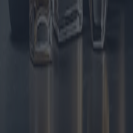
marché et meilleures affaires
Les chaudières électriques sont devenues un choix privilégié pour
beaucoup grâce à leur efficacité et leur respect de l'environnement.
Cet article explore les dernières innovations et tendances du marché,
et propose des suggestions d'achat pour les chaudières électriques les
plus innovantes et les plus économiques.
2025-05-09
Redazione
Lire la suite