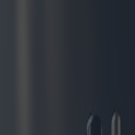
marchés occidentaux, où les marques de luxe créent des variantes
infusées de oud qui séduisent ceux qui recherchent un arôme
audacieux et distingué.
L'essor des parfums de niche a également créé sa propre niche dans
ce secteur. Les consommateurs se tournent vers des parfums
exclusifs et artisanaux aux profils distinctifs, s'éloignant des produits
de masse. Le parfumeur expert Francis Kurkdjian constate que la
nouvelle génération d'amateurs de parfums de luxe s'intéresse moins
aux marques qu'à l'histoire du parfum.
En termes de tendances du marché, la durabilité est devenue un
thème récurrent. Les consommateurs soucieux de l'environnement
optent pour des produits respectueux de l'environnement, incitant les
marques à adopter des pratiques durables. Par exemple, l'utilisation
d'ingrédients naturels et issus de sources responsables devient un
argument de vente, tout comme les solutions d'emballage éco-
responsables. Des marques comme Maison Louis Marie ont donné
le ton en prônant la durabilité à travers leurs pratiques, attirant ainsi
une clientèle soucieuse de l'environnement.
La diversité géographique des préférences est indéniable. En
Europe, par exemple, on observe une forte affinité pour les parfums
mariant des notes de tête hespéridées à des nuances plus profondes
et cuirées, reflétant un mélange de sophistication et de fraîcheur.