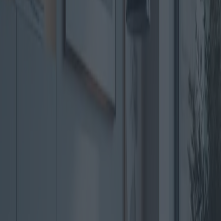
L'intégration technologique est un autre aspect révolutionnaire. Les
canapés intelligents équipés de fonctionnalités telles que le contrôle
de la température, des enceintes intégrées et des ports de charge sont
désormais monnaie courante. Ces avancées s'adressent aux
consommateurs férus de technologie qui recherchent des meubles
multitâches adaptés à leur mode de vie moderne. Des entreprises
comme Natuzzi ont déjà lancé des modèles en avant-première
intégrant la technologie, promettant de rendre l'expérience du salon
plus immersive.
Parmi les modèles attendus pour 2025 figure l'« Intelliseat » de
SmartFurniture Corp. Ce canapé est doté de réglages pilotés par l'IA
qui optimisent le confort en analysant la posture et les préférences de
l'utilisateur. Ces innovations reflètent une tendance plus générale du
marché vers une expérience utilisateur personnalisée.
Les tendances du marché mondial révèlent des perspectives
fascinantes. En Amérique du Nord, la demande de fauteuils
inclinables et de canapés sectionnels reste forte, portée par l'attrait de
la région pour les maisons spacieuses. À l'inverse, les
consommateurs européens privilégient les modèles compacts et
modulaires, adaptés aux espaces de vie urbains.
La région Asie-Pacifique connaît une forte hausse des ventes de