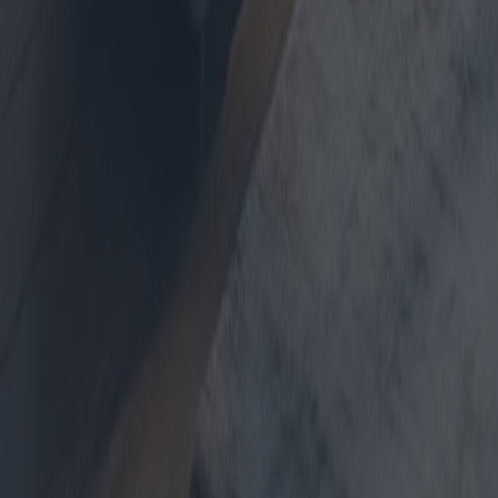
Chaudières électriques : tendances du
marché et meilleures affaires
Les chaudières électriques sont devenues un choix privilégié pour
beaucoup grâce à leur efficacité et leur respect de l'environnement.
Cet article explore les dernières innovations et tendances du marché,