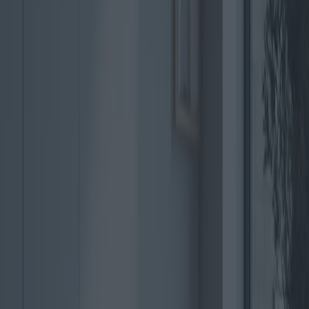
meubles de luxe, la Chine et l'Inde en tête. L'urbanisation rapide et
la hausse des revenus disponibles stimulent l'appétit pour les
meubles haut de gamme importés, notamment les canapés en cuir
italien sur mesure.
À l'échelle mondiale, les plateformes de commerce électronique
jouent un rôle crucial dans l'évolution des habitudes d'achat des
consommateurs. Des sites comme Wayfair et Amazon offrent une
multitude d'options, souvent à des prix compétitifs. Les avis et
évaluations en ligne influencent les décisions d'achat et font
désormais partie intégrante du processus d'achat.
Pour identifier les achats les plus avantageux, il est essentiel de
trouver le juste équilibre entre qualité, prix et garantie. Par exemple,
la série de canapés « CushyLife » de Comfort Living offre une
excellente durabilité avec une garantie de cinq ans à un prix moyen.
Selon l'architecte d'intérieur Jamie Morris, ces canapés « offrent un
équilibre parfait entre accessibilité et luxe ».
Les offres promotionnelles et les réductions abondent, surtout
pendant les fêtes de fin d'année. Les commerçants baissent
stratégiquement leurs prix pour attirer les consommateurs, ce qui leur
permet de réaliser des économies substantielles. Le Black Friday et
le Cyber Monday restent des moments privilégiés pour les acheteurs
soucieux de leur budget.