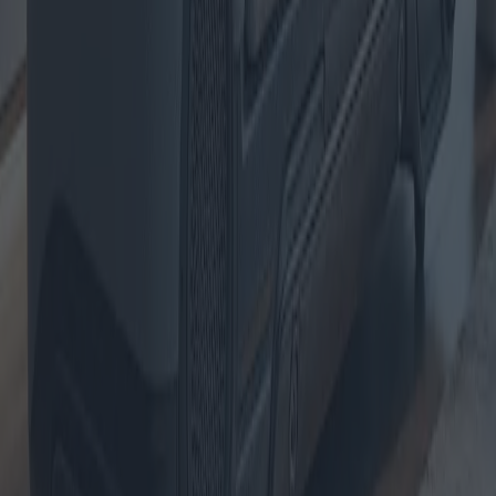
Radiateurs électriques : technologies et
meilleures offres disponibles
À l'aube de 2025, le marché des radiateurs électriques connaît une
révolution technologique avec l'arrivée de nouveaux modèles dotés
d'innovations de pointe. Cet article explore les tendances actuelles,
les comportements d'achat géographiques, les dernières technologies
et les meilleures offres disponibles sur les radiateurs électriques.
2025-05-09
Redazione
Lire la suite