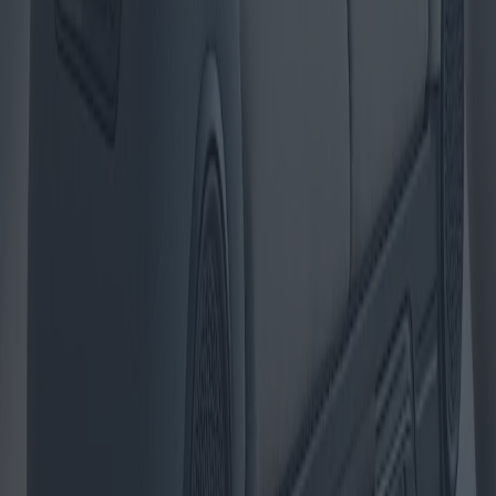
Poêle à granulés : conceptions innovantes
et préférences régionales
Alors que l'efficacité énergétique devient une priorité mondiale, les
poêles à granulés continuent de gagner en popularité dans diverses
régions. 2025 verra l'arrivée de modèles de pointe dotés de
technologies avancées, offrant des solutions de chauffage durables à
des prix compétitifs. Cet article explore les dernières tendances du
marché, les designs innovants et les préférences régionales, offrant
ainsi un guide complet aux consommateurs.
2025-05-09
Redazione
Lire la suite