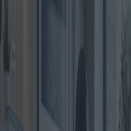
À l'approche de 2025, l'industrie du meuble, notamment celle des
canapés et des fauteuils, connaît une profonde transformation. Porté
par les innovations en matière de design, les avancées
technologiques et l'évolution des préférences des consommateurs, le
marché incarne une fusion entre style et fonctionnalité.
L'essor du mobilier durable et intelligent est une tendance marquante
de 2025. Les fabricants adoptent de plus en plus de matériaux
écologiques, tels que les métaux recyclés et les tissus biologiques, en
réponse à une prise de conscience environnementale croissante. Une
étude de la Furniture Industry Research Association révèle
notamment que plus de 60 % des consommateurs privilégient les
options écologiques lors de l'achat de nouveaux meubles. Cette
évolution incite des entreprises comme IKEA à innover avec de
nouveaux produits issus de sources durables.