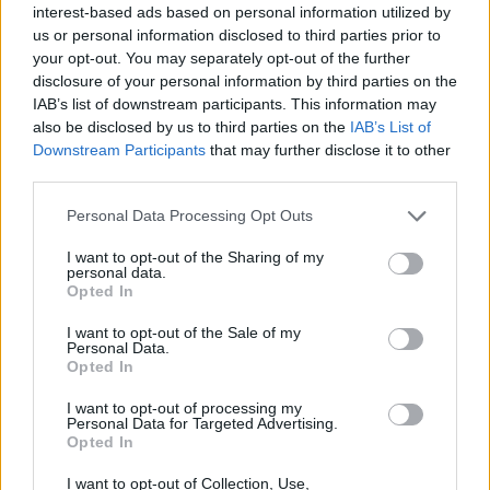
interest-based ads based on personal information utilized by
l'esthétique traditionnelle.
us or personal information disclosed to third parties prior to
Le retour du style rétro témoigne également d'un retour nostalgique
your opt-out. You may separately opt-out of the further
chez les consommateurs qui apprécient l'esthétique vintage. Les
disclosure of your personal information by third parties on the
designs modernes du milieu du siècle, célébrés pour leur simplicité
IAB’s list of downstream participants. This information may
et leur élégance, devraient conquérir une part de marché
also be disclosed by us to third parties on the
IAB’s List of
significative.
Downstream Participants
that may further disclose it to other
Pour ceux qui cherchent à rester à la pointe des tendances, les styles
third parties.
mix-and-match offrent des possibilités infinies. Personnaliser des
éléments tels que le tissu, la couleur et la configuration permet aux
Personal Data Processing Opt Outs
acheteurs d'adapter leurs meubles pour qu'ils s'intègrent parfaitement
à leur intérieur ou s'y démarquent.
I want to opt-out of the Sharing of my
personal data.
Les progrès de la science des matériaux laissent entrevoir des
Opted In
perspectives prometteuses. Des matériaux innovants comme les
tissus à base de graphène promettent une durabilité et une résistance
I want to opt-out of the Sale of my
aux taches inégalées, révolutionnant ainsi les attentes en matière
Personal Data.
d'entretien et de longévité.
Opted In
L'intersection entre artisanat et technologie est un autre domaine à
I want to opt-out of processing my
surveiller. Les techniques de tapisserie artisanale sont améliorées par
Personal Data for Targeted Advertising.
l'automatisation de précision, offrant à la fois une qualité sur mesure
Opted In
et une efficacité de production de masse.
I want to opt-out of Collection, Use,