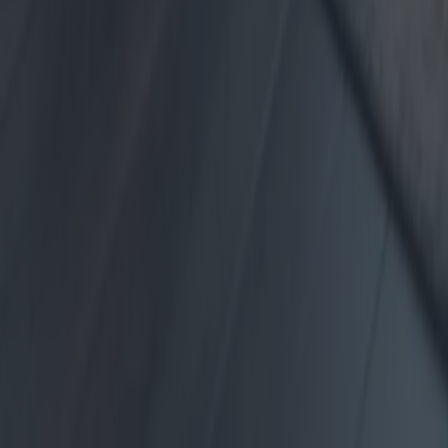
Home
Blog
À propos de nous
Contact
Politique de confidentialité
1.0.5
© anuncioneon.com - Tous les droits sont réservés.
TAPATANGO SL - Rambla Catalunya 60, Atico 2/A 08007
Barcelona,Spain
VAT: ESB66526914