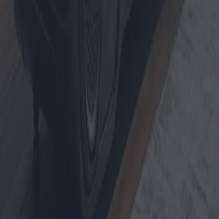
L'évolution des chaudières à gaz : à quoi
s'attendre en 2025 et au-delà
Cet article explore les dernières avancées technologiques en matière
de chaudières à gaz prévues pour 2025, notamment les modèles
innovants, les tendances du marché et des conseils d'achat. Nous
analysons les tendances du marché, l'influence géographique sur les
ventes et proposons un aperçu des modèles les plus avantageux
actuellement disponibles.
2025-05-09
Redazione
Lire la suite