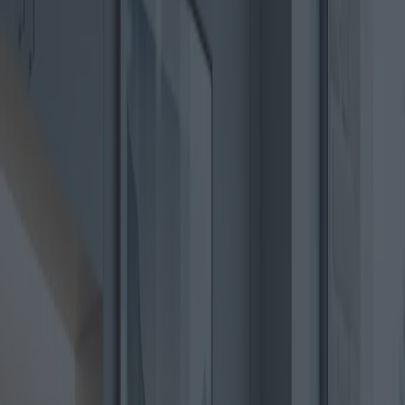
Canapés et fauteuils :
nouveaux modèles et offres
Catégorie
:
Achats
Blog
Etiqueter
:
#achats
#meubles
#shopping-meubles-sièges-canapés
#sièges
Partager
: