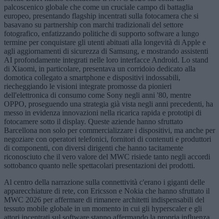
palcoscenico globale che come un cruciale campo di battaglia
europeo, presentando flagship incentrati sulla fotocamera che si
basavano su partnership con marchi tradizionali del settore
fotografico, enfatizzando politiche di supporto software a lungo
termine per conquistare gli utenti abituati alla longevità di Apple e
agli aggiornamenti di sicurezza di Samsung, e mostrando assistenti
AI profondamente integrati nelle loro interfacce Android. Lo stand
di Xiaomi, in particolare, presentava un corridoio dedicato alla
domotica collegato a smartphone e dispositivi indossabili,
riecheggiando le visioni integrate promosse da pionieri
dell'elettronica di consumo come Sony negli anni '80, mentre
OPPO, proseguendo una strategia già vista negli anni precedenti, ha
messo in evidenza innovazioni nella ricarica rapida e prototipi di
fotocamere sotto il display. Queste aziende hanno sfruttato
Barcellona non solo per commercializzare i dispositivi, ma anche per
negoziare con operatori telefonici, fornitori di contenuti e produttori
di componenti, con diversi dirigenti che hanno tacitamente
riconosciuto che il vero valore del MWC risiede tanto negli accordi
sottobanco quanto nelle spettacolari presentazioni dei prodotti.
Al centro della narrazione sulla connettività c'erano i giganti delle
apparecchiature di rete, con Ericsson e Nokia che hanno sfruttato il
MWC 2026 per affermare di rimanere architetti indispensabili del
tessuto mobile globale in un momento in cui gli hyperscaler e gli
attori incentrati sul software stanno affermando la propria influenza.