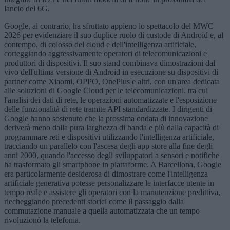
lancio del 6G.
Google, al contrario, ha sfruttato appieno lo spettacolo del MWC
2026 per evidenziare il suo duplice ruolo di custode di Android e, al
contempo, di colosso del cloud e dell'intelligenza artificiale,
corteggiando aggressivamente operatori di telecomunicazioni e
produttori di dispositivi. Il suo stand combinava dimostrazioni dal
vivo dell'ultima versione di Android in esecuzione su dispositivi di
partner come Xiaomi, OPPO, OnePlus e altri, con un'area dedicata
alle soluzioni di Google Cloud per le telecomunicazioni, tra cui
l'analisi dei dati di rete, le operazioni automatizzate e l'esposizione
delle funzionalità di rete tramite API standardizzate. I dirigenti di
Google hanno sostenuto che la prossima ondata di innovazione
deriverà meno dalla pura larghezza di banda e più dalla capacità di
programmare reti e dispositivi utilizzando l'intelligenza artificiale,
tracciando un parallelo con l'ascesa degli app store alla fine degli
anni 2000, quando l'accesso degli sviluppatori a sensori e notifiche
ha trasformato gli smartphone in piattaforme. A Barcellona, Google
era particolarmente desiderosa di dimostrare come l'intelligenza
artificiale generativa potesse personalizzare le interfacce utente in
tempo reale e assistere gli operatori con la manutenzione predittiva,
riecheggiando precedenti storici come il passaggio dalla
commutazione manuale a quella automatizzata che un tempo
rivoluzionò la telefonia.