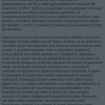
implementazione del 5G e dagli aggiornamenti incrementali dei
dispositivi, il MWC 2026 ha cristallizzato una transizione verso una
progettazione incentrata sull'intelligenza artificiale, la
sperimentazione del 6G e una nuova ondata di reti satellitari e non
terrestri, con tutte le principali aziende in competizione per definire
gli standard, i servizi e i modelli di business che plasmeranno il resto
del decennio.
Samsung è arrivata a Barcellona determinata a difendere la propria
immagine di leader indiscusso nel settore Android, in un mercato in
cui l'innovazione dei dispositivi può sembrare incrementale di anno
in anno. L'azienda ha puntato tutto su dispositivi pieghevoli,
funzionalità di fotocamera generativa e integrazione dispositivo-
cloud. Il suo stand, uno dei più grandi della fiera, era incentrato su
un livello di intelligenza artificiale integrato dal chipset all'interfaccia
utente, promettendo traduzione in tempo reale, creazione di
contenuti sul dispositivo e gestione energetica contestuale, in grado
di prolungare la durata della batteria apprendendo le abitudini
individuali. Samsung ha inoltre presentato i suoi ultimi Galaxy
pieghevoli, con cerniere più resistenti e un display più luminoso ed
efficiente dal punto di vista energetico, posizionandoli come
dispositivi di produttività validi piuttosto che come semplici
accessori di moda. I dirigenti dell'azienda hanno fatto riferimento
agli albori dello smartphone, ricordando come gli scettici
liquidassero i telefoni con schermi di grandi dimensioni come