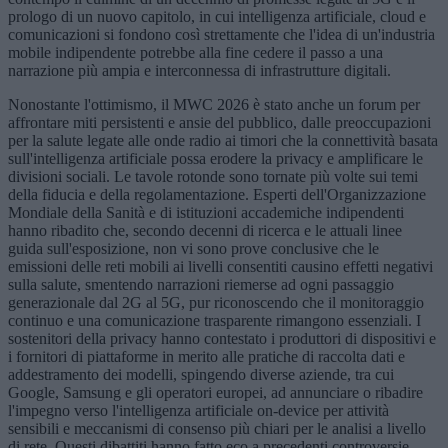
prologo di un nuovo capitolo, in cui intelligenza artificiale, cloud e
comunicazioni si fondono così strettamente che l'idea di un'industria
mobile indipendente potrebbe alla fine cedere il passo a una
narrazione più ampia e interconnessa di infrastrutture digitali.
Nonostante l'ottimismo, il MWC 2026 è stato anche un forum per
affrontare miti persistenti e ansie del pubblico, dalle preoccupazioni
per la salute legate alle onde radio ai timori che la connettività basata
sull'intelligenza artificiale possa erodere la privacy e amplificare le
divisioni sociali. Le tavole rotonde sono tornate più volte sui temi
della fiducia e della regolamentazione. Esperti dell'Organizzazione
Mondiale della Sanità e di istituzioni accademiche indipendenti
hanno ribadito che, secondo decenni di ricerca e le attuali linee
guida sull'esposizione, non vi sono prove conclusive che le
emissioni delle reti mobili ai livelli consentiti causino effetti negativi
sulla salute, smentendo narrazioni riemerse ad ogni passaggio
generazionale dal 2G al 5G, pur riconoscendo che il monitoraggio
continuo e una comunicazione trasparente rimangono essenziali. I
sostenitori della privacy hanno contestato i produttori di dispositivi e
i fornitori di piattaforme in merito alle pratiche di raccolta dati e
addestramento dei modelli, spingendo diverse aziende, tra cui
Google, Samsung e gli operatori europei, ad annunciare o ribadire
l'impegno verso l'intelligenza artificiale on-device per attività
sensibili e meccanismi di consenso più chiari per le analisi a livello
di rete. Questi dibattiti hanno fatto eco a precedenti controversie