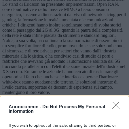
Lo stand di Ericsson ha presentato implementazioni Open RAN,
core cloud-native e radio massive MIMO a basso consumo
energetico, insieme a dimostrazioni dal vivo di network slicing per il
gaming, la formazione in realtà aumentata e le comunicazioni
critiche. I dirigenti hanno inoltre sottolineato punti di svolta storici
come il passaggio dal 2G al 3G, quando la paura della complessità
della rete è stata infine placata da strumenti e standard migliori.
Nokia, a sua volta, ha continuato la sua narrazione di essere più di
un semplice fornitore di radio, promuovendo le sue soluzioni cloud,
di sicurezza e di rete privata per settori che vanno dall'industria
mineraria alla logistica, e ha condiviso casi di studio di porti e
fabbriche che avevano già adottato l'automazione abilitata dal 5G,
tracciando parallelismi con l'elettrificazione iniziale dell'industria nel
XX secolo. Entrambe le aziende hanno cercato di rassicurare gli
operatori sul fatto che, anche se le interfacce aperte e l'hardware
white-box stanno guadagnando terreno, le soluzioni integrate di
livello carrier, supportate da decenni di esperienza sul campo,
mantengono il loro valore.
I produttori di chip, a lungo i facilitatori invisibili dell'ecosistema
Anuncioneon -
Do Not Process My Personal
mobile, sono saliti alla ribalta come attori fondamentali nella storia
Information
dell'IA e del 6G, con Qualcomm, MediaTek e Intel che hanno
sfruttato il MWC 2026 per sottolineare la loro rilevanza strategica. Il
padiglione di Qualcomm ha messo in evidenza le sue più recenti
If you wish to opt-out of the sale, sharing to third parties, or
piattaforme Snapdragon, progettate attorno ad architetture di calcolo