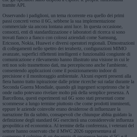
tramite API.
Osservando i padiglioni, un tema ricorrente era quello dei primi
passi concreti verso il 6G, sebbene la sua implementazione
commerciale sia ancora lontana anni luce. In questa occasione,
consorzi, enti di standardizzazione e laboratori di ricerca si sono
trovati fianco a fianco con colossi aziendali come Samsung,
Ericsson, Nokia, Huawei e diversi operatori regionali. Dimostrazioni
di collegamenti nello spettro dei terahertz, configurazioni MIMO
avanzate, superfici riflettenti intelligenti e funzionalità congiunte di
comunicazione e rilevamento hanno illustrato una visione in cui le
reti non solo trasmettono dati, ma percepiscono anche l'ambiente,
consentendo applicazioni come il posizionamento indoor di
precisione e il monitoraggio ambientale. Alcuni esperti presenti alla
fiera hanno tratto ispirazione dalle prime ricerche sui radar durante la
Seconda Guerra Mondiale, quando gli ingegneri scoprirono che le
onde radio potevano rivelare molto più della semplice presenza. A
Barcellona, questi esperimenti sul 6G sono stati presentati come
scommesse a lungo termine piuttosto che come prodotti imminenti,
eppure le aziende coinvolte erano desiderose di influenzare la
narrazione fin da subito, consapevoli che chiunque abbia guidato la
definizione degli standard 6G eserciterà una considerevole influenza
geopolitica ed economica. Al termine della conferenza, i veterani del
settore hanno osservato che il MWC 2026 rappresentava al
contempo il culmine di un decennio di promesse legate al 5G e il