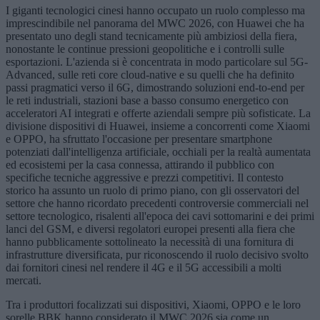
I giganti tecnologici cinesi hanno occupato un ruolo complesso ma
imprescindibile nel panorama del MWC 2026, con Huawei che ha
presentato uno degli stand tecnicamente più ambiziosi della fiera,
nonostante le continue pressioni geopolitiche e i controlli sulle
esportazioni. L'azienda si è concentrata in modo particolare sul 5G-
Advanced, sulle reti core cloud-native e su quelli che ha definito
passi pragmatici verso il 6G, dimostrando soluzioni end-to-end per
le reti industriali, stazioni base a basso consumo energetico con
acceleratori AI integrati e offerte aziendali sempre più sofisticate. La
divisione dispositivi di Huawei, insieme a concorrenti come Xiaomi
e OPPO, ha sfruttato l'occasione per presentare smartphone
potenziati dall'intelligenza artificiale, occhiali per la realtà aumentata
ed ecosistemi per la casa connessa, attirando il pubblico con
specifiche tecniche aggressive e prezzi competitivi. Il contesto
storico ha assunto un ruolo di primo piano, con gli osservatori del
settore che hanno ricordato precedenti controversie commerciali nel
settore tecnologico, risalenti all'epoca dei cavi sottomarini e dei primi
lanci del GSM, e diversi regolatori europei presenti alla fiera che
hanno pubblicamente sottolineato la necessità di una fornitura di
infrastrutture diversificata, pur riconoscendo il ruolo decisivo svolto
dai fornitori cinesi nel rendere il 4G e il 5G accessibili a molti
mercati.
Tra i produttori focalizzati sui dispositivi, Xiaomi, OPPO e le loro
sorelle BBK hanno considerato il MWC 2026 sia come un