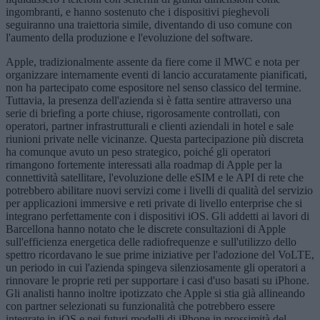
ingombranti, e hanno sostenuto che i dispositivi pieghevoli
seguiranno una traiettoria simile, diventando di uso comune con
l'aumento della produzione e l'evoluzione del software.
Apple, tradizionalmente assente da fiere come il MWC e nota per
organizzare internamente eventi di lancio accuratamente pianificati,
non ha partecipato come espositore nel senso classico del termine.
Tuttavia, la presenza dell'azienda si è fatta sentire attraverso una
serie di briefing a porte chiuse, rigorosamente controllati, con
operatori, partner infrastrutturali e clienti aziendali in hotel e sale
riunioni private nelle vicinanze. Questa partecipazione più discreta
ha comunque avuto un peso strategico, poiché gli operatori
rimangono fortemente interessati alla roadmap di Apple per la
connettività satellitare, l'evoluzione delle eSIM e le API di rete che
potrebbero abilitare nuovi servizi come i livelli di qualità del servizio
per applicazioni immersive e reti private di livello enterprise che si
integrano perfettamente con i dispositivi iOS. Gli addetti ai lavori di
Barcellona hanno notato che le discrete consultazioni di Apple
sull'efficienza energetica delle radiofrequenze e sull'utilizzo dello
spettro ricordavano le sue prime iniziative per l'adozione del VoLTE,
un periodo in cui l'azienda spingeva silenziosamente gli operatori a
rinnovare le proprie reti per supportare i casi d'uso basati su iPhone.
Gli analisti hanno inoltre ipotizzato che Apple si stia già allineando
con partner selezionati su funzionalità che potrebbero essere
integrate in iOS e nei futuri modelli di iPhone in prossimità del