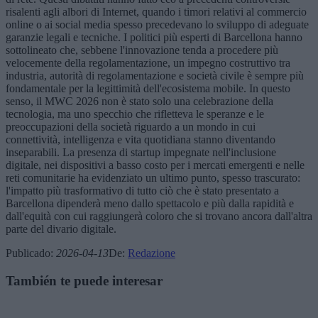
risalenti agli albori di Internet, quando i timori relativi al commercio
online o ai social media spesso precedevano lo sviluppo di adeguate
garanzie legali e tecniche. I politici più esperti di Barcellona hanno
sottolineato che, sebbene l'innovazione tenda a procedere più
velocemente della regolamentazione, un impegno costruttivo tra
industria, autorità di regolamentazione e società civile è sempre più
fondamentale per la legittimità dell'ecosistema mobile. In questo
senso, il MWC 2026 non è stato solo una celebrazione della
tecnologia, ma uno specchio che rifletteva le speranze e le
preoccupazioni della società riguardo a un mondo in cui
connettività, intelligenza e vita quotidiana stanno diventando
inseparabili. La presenza di startup impegnate nell'inclusione
digitale, nei dispositivi a basso costo per i mercati emergenti e nelle
reti comunitarie ha evidenziato un ultimo punto, spesso trascurato:
l'impatto più trasformativo di tutto ciò che è stato presentato a
Barcellona dipenderà meno dallo spettacolo e più dalla rapidità e
dall'equità con cui raggiungerà coloro che si trovano ancora dall'altra
parte del divario digitale.
Publicado
:
2026-04-13
De
:
Redazione
También te puede interesar