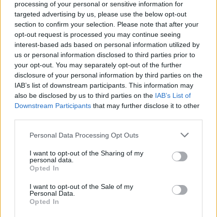
processing of your personal or sensitive information for
eterogenee che combinano CPU, GPU e unità di elaborazione
targeted advertising by us, please use the below opt-out
neurale dedicate per eseguire modelli generativi sul dispositivo,
section to confirm your selection. Please note that after your
abilitando funzionalità come la traduzione offline, gli assistenti
vocali privati e il miglioramento video in tempo reale senza inviare
opt-out request is processed you may continue seeing
ogni pacchetto di dati al cloud. I rappresentanti dell'azienda hanno
interest-based ads based on personal information utilized by
inoltre richiamato la famosa Legge di Moore, sostenendo che,
us or personal information disclosed to third parties prior to
mentre la miniaturizzazione dei transistor sta rallentando,
your opt-out. You may separately opt-out of the further
l'innovazione architetturale e gli acceleratori specifici per dominio
disclosure of your personal information by third parties on the
stanno compensando. MediaTek, storicamente considerata
IAB’s list of downstream participants. This information may
un'azienda con un buon rapporto qualità-prezzo, ha puntato su
chipset di fascia alta e partnership con marchi di dispositivi
also be disclosed by us to third parties on the
IAB’s List of
premium, tentando di ridefinire la percezione del settore, proprio
Downstream Participants
that may further disclose it to other
come fece quando passò dai chip per feature phone all'era degli
third parties.
smartphone. Intel, pur essendo meno dominante nel settore dei
telefoni cellulari, si è concentrata sui livelli di rete e di edge
Personal Data Processing Opt Outs
computing, proponendo processori Xeon e acceleratori specializzati
per implementazioni RAN virtualizzate e nodi di edge computing
I want to opt-out of the Sharing of my
multiaccesso che gli operatori sperano possano supportare servizi a
personal data.
bassa latenza. Questi produttori di chip sono confluiti su un
Opted In
messaggio centrale: il telefono e la stazione base del futuro saranno
essenzialmente computer basati sull'intelligenza artificiale, e i
I want to opt-out of the Sale of my
vincitori saranno coloro che sapranno offrire prestazioni elevate con
Personal Data.
un consumo energetico limitato.
Opted In
I giganti del cloud e del software hanno sfruttato Barcellona per