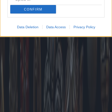
Veröffentlicht
:
2025-04-25
Von
:
Redazione
CONFIRM
Sie können auch mögen
Data Deletion
Data Access
Privacy Policy