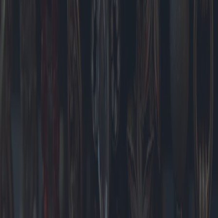
Pelletofen: Innovative Designs und
regionale Vorlieben
Da Energieeffizienz weltweit an Bedeutung gewinnt, erfreuen sich
Pelletöfen in verschiedenen Regionen zunehmender Beliebtheit.
2025 präsentiert hochmoderne Modelle mit fortschrittlicher