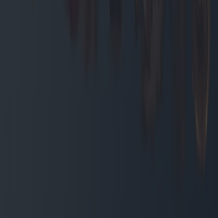
Elektrokessel: Markttrends und beste
Käufe
Elektrokessel sind aufgrund ihrer Effizienz und
Umweltfreundlichkeit für viele die bevorzugte Wahl. Dieser Artikel
untersucht die neuesten Innovationen, Markttrends und bietet
Kaufempfehlungen für die innovativsten und kostengünstigsten
Elektrokessel.
2025-05-09
Redazione
Weiterlesen