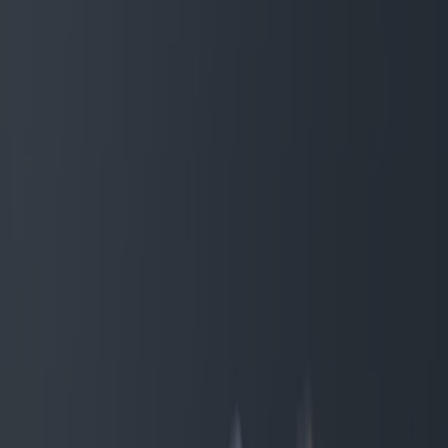
Damenarmbänder: Trends und
neue Kollektionen
Kategorie
:
Blog
Einkaufen
Schild
:
#Armbänder
#einkaufen
#Schmuck
#Shopping-Schmuck-
Armbänder-Damen
Teilen
: