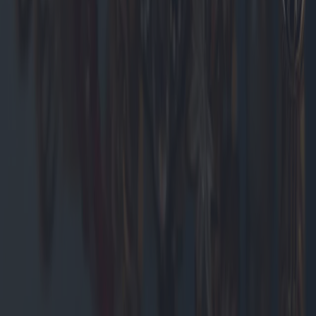
Die Entwicklung von Gaskesseln: Was uns
im Jahr 2025 und darüber hinaus
erwartet
Dieser Artikel untersucht die neuesten Entwicklungen in der
Gaskesseltechnologie, die für 2025 erwartet werden, einschließlich
innovativer Modelle, Markttrends und Kaufempfehlungen. Wir
analysieren Markttrends, geografische Einflüsse auf den Umsatz und
geben Einblicke in die derzeit günstigsten Modelle.
2025-05-09
Redazione
Weiterlesen