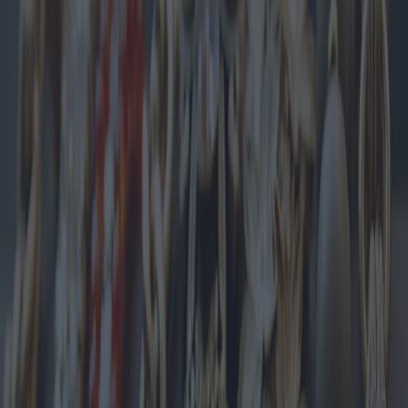
Der Reiz von Armbändern fasziniert Frauen seit Jahrhunderten und
hat sich mit den wechselnden Moden und Kulturen
weiterentwickelt. Von antiken Zivilisationen bis hin zu modernen
Laufstegen symbolisierten Armbänder stets mehr als bloßes
Schmuckstück. Heute stehen sie an der Spitze der Modeaccessoires
und spiegeln Persönlichkeit, Status und Stil wider. Mit der
Präsentation neuer Kollektionen von Schmuckdesignern wächst die
Vielfalt und Bedeutung von Damenarmbändern stetig.
In den letzten Jahren haben sich verschiedene Trends
herausgebildet, die die Wahl der Armbänder durch Frauen
maßgeblich beeinflussen. Ein vorherrschender Trend ist der Aufstieg
minimalistischer Designs. Minimalistische Armbänder zeichnen sich
durch schlichte, dezente Formen aus und bieten Vielseitigkeit und
Eleganz, die sowohl für die Freizeit als auch für formelle Anlässe