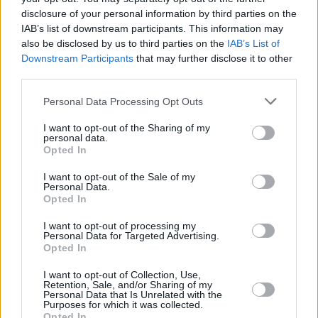
disclosure of your personal information by third parties on the
Da die globale Vernetzung das Einkaufserlebnis stetig verbessert,
IAB’s list of downstream participants. This information may
suchen immer mehr Verbraucher über den traditionellen
also be disclosed by us to third parties on the
IAB’s List of
Einzelhandel hinaus. Social-Media-Plattformen, insbesondere
Downstream Participants
that may further disclose it to other
Instagram, haben im Schmuckmarketing an Bedeutung gewonnen.
third parties.
Marken und Influencer präsentieren dort neue Kollektionen und
Styling-Tipps. Diese digitalen Kanäle helfen nicht nur dabei, Trends
zu entdecken, sondern ermöglichen auch sofortige Kaufoptionen
Personal Data Processing Opt Outs
und erleichtern so den Zugang zu den gewünschten
Schmuckstücken.
I want to opt-out of the Sharing of my
personal data.
Die Zukunft des Armbandmarktes sieht vielversprechend aus, da
Opted In
kontinuierliche Innovation und Anpassung im Mittelpunkt stehen.
Mit den sich entwickelnden Verbraucherpräferenzen entwickeln sich
I want to opt-out of the Sale of my
Personal Data.
auch die Designs und Technologien dieser Accessoires weiter.
Opted In
Schmuck bleibt ein stets ausdrucksstarkes Medium, wobei
Armbänder ihre zeitlose Anziehungskraft behalten und sich mit den
sich wandelnden persönlichen und kulturellen Entwicklungen
I want to opt-out of processing my
Personal Data for Targeted Advertising.
weiterentwickeln können.
Opted In
Letztendlich geht der Reiz von Armbändern über ihren materiellen
I want to opt-out of Collection, Use,
Wert oder ihre Ästhetik hinaus; sie sind Ausdruck persönlichen
Retention, Sale, and/or Sharing of my
Ausdrucks und kultureller Identität. In einer zunehmend vernetzten
Personal Data that Is Unrelated with the
Welt ist der Wunsch nach Accessoires, die uns persönlich und
Purposes for which it was collected.
emotional berühren, ungebrochen.
Opted In