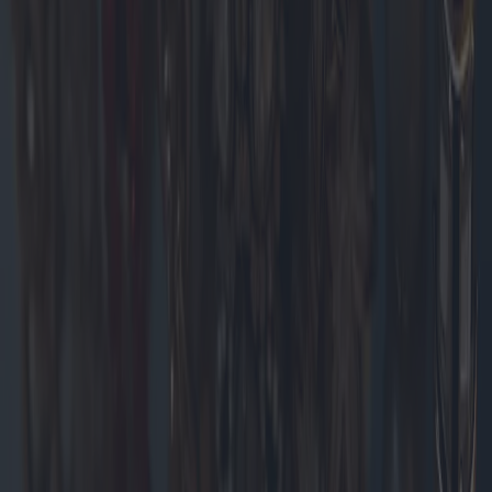
Elektroheizungen: Technologien und die
besten Angebote für Elektroheizungen
Mit Blick auf das Jahr 2025 erlebt der Markt für Elektroheizungen
eine technologische Revolution mit neuen Modellen und
innovativen Innovationen. Dieser Artikel untersucht aktuelle Trends,
geografisches Kaufverhalten, neueste Technologien und die besten
Angebote für Elektroheizungen.
2025-05-09
Redazione
Weiterlesen