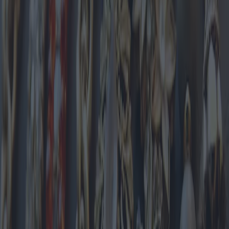
geeignet sind. Diese Designs zeichnen sich oft durch schlichte
Metallbänder oder zarte Ketten aus, die mit dezenten Anhängern
verziert sind.
Umgekehrt erfreuen sich Statement-Armbänder wachsender
Beliebtheit. Markante, auffällige Stücke setzen starke
Modestatements und verleihen jedem Outfit eine individuelle Note.
Große Manschetten, emaillierte Armreifen und Armbänder mit
übergroßen Edelsteinen erfreuen sich bei modebewussten Kunden
großer Beliebtheit, die ihren individuellen Geschmack zur Schau
stellen möchten. Diese Stücke dienen oft als Gesprächsaufhänger
und spielen eine wichtige Rolle beim Erzählen persönlicher
Geschichten.
Ein weiterer faszinierender Trend ist die Integration von
Technologie und Nachhaltigkeit in das Schmuckdesign. Smarte
Armbänder mit Funktionen wie Schrittzähler, Herzfrequenzmessung
und sogar kontaktlosen Zahlungsmöglichkeiten haben bei
technikaffinen Verbrauchern eine Nische gefunden. Gleichzeitig
sprechen nachhaltige Armbänder aus umweltfreundlichen
Materialien wie recycelten Metallen und ethisch gewonnenen
Steinen umweltbewusste Käufer an. Da Nachhaltigkeit immer mehr
im Vordergrund steht, setzen immer mehr Marken auf ethische
Praktiken und kreieren Schmuck, der sowohl modisches als auch
ökologisches Bewusstsein anspricht.