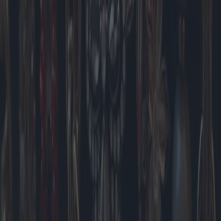
Herrenarmbänder: Neue Kollektionen
und Markteinblicke
Herrenarmbänder haben sich vom bloßen Accessoire zum
unverzichtbaren Ausdruckselement entwickelt und spiegeln aktuelle
Modetrends und individuelle Persönlichkeiten wider. Dieser Artikel
untersucht die neuesten Trends, Marktangebote und die geografische
Beliebtheit von Herrenarmbändern und beleuchtet neue
Kollektionen und Marktdynamiken.
2025-04-25
Redazione
Weiterlesen