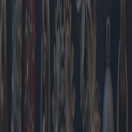
Der afrikanische Markt für Armbänder ist dynamisch, wobei
handgefertigte und lokal hergestellte Produkte stark bevorzugt
werden. Perlenarmbänder, oft farbenfroh und mit Mustern verziert,
sind weit verbreitet und sehr gefragt. Diese Armbänder dienen als
kulturelle Symbole und tragen Bedeutungen und Geschichten in
sich, die über Generationen weitergegeben werden. Auch
Südamerika präsentiert sich mit seinen Armbändern in einer reichen
Farbpalette und kunstvoller Handwerkskunst.
Modemarken und Juweliere reagieren auf diese geografischen
Vorlieben mit maßgeschneiderten Kollektionen. Viele Marken bieten
Armbänder exklusiv für bestimmte Regionen an und nutzen dabei
lokale Stile und Materialien. Dieser Ansatz steigert nicht nur die
Attraktivität ihrer Produkte, sondern stärkt auch ihre Verbindung zu
unterschiedlichen Kundengruppen.
Es ist wichtig zu wissen, dass Trends zwar die Vorlieben der
Verbraucher bestimmen, der individuelle Geschmack jedoch eine
entscheidende Rolle spielt. Persönlicher Ausdruck bleibt der
Eckpfeiler der Schmuckauswahl. Dank der unzähligen verfügbaren
Stile und Designs können Frauen ihre Schmuckgarderobe so
gestalten, dass sie ihre Identität, Leidenschaften und Wünsche
widerspiegelt.
Marken präsentieren ständig neue Kollektionen mit innovativen
Designs. Pandora hat beispielsweise kürzlich die „Moments“-