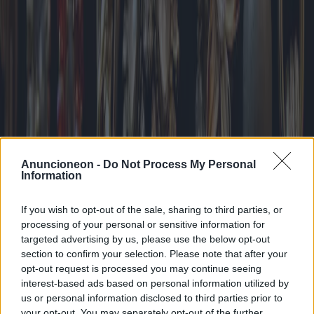
Kollektion auf den Markt gebracht, die sich auf individuell
anpassbare Bettelarmbänder konzentriert, mit denen Träger wichtige
Lebensereignisse festhalten können. Auch Marken wie Alex and
Ani haben Themenkollektionen vorgestellt, die spirituelle und
Wellness-Elemente durch symbolische und bedeutungsvolle Charms
hervorheben.
Ein weiterer Trend sind stapelbare Armbänder, die eine spielerische
Möglichkeit bieten, verschiedene Armbänder zu kombinieren.
Dieser Trend fördert Kreativität und Individualität und ermöglicht
es, Texturen, Farben und Stile zu kombinieren und so einen
einzigartigen Look zu kreieren. Stapelbare Armbänder reichen von
zarten Armreifen bis hin zu klobigen Manschetten und sind für
Anuncioneon -
Do Not Process My Personal
unterschiedliche Geschmäcker und Anlässe geeignet.
Information
Für alle, die nach den besten Angeboten für Armbänder suchen, sind
If you wish to opt-out of the sale, sharing to third parties, or
Online-Plattformen zu unverzichtbaren Ressourcen geworden.
Websites wie Amazon, Etsy und spezialisierte Schmuck-E-
processing of your personal or sensitive information for
Commerce-Seiten bieten eine Vielzahl von Optionen zu
targeted advertising by us, please use the below opt-out
wettbewerbsfähigen Preisen. Saisonale Schlussverkäufe und
section to confirm your selection. Please note that after your
Werbeaktionen bieten hervorragende Gelegenheiten, hochwertige
opt-out request is processed you may continue seeing
Armbänder zu reduzierten Preisen zu erwerben. Darüber hinaus
interest-based ads based on personal information utilized by
bieten Online-Marktplätze oft Designs unabhängiger
us or personal information disclosed to third parties prior to
Kunsthandwerker an und bieten einzigartige Stücke, die sowohl
einzigartig als auch erschwinglich sind.
your opt-out. You may separately opt-out of the further