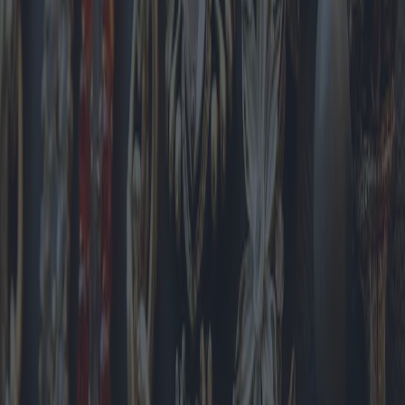
Auch Sammlerstücke und Luxusarmbänder haben eine treue
Anhängerschaft. Luxusmarken wie Cartier, Tiffany & Co. und
Bulgari bieten zeitlose Klassiker, die als Symbol für Reichtum und
erlesenen Geschmack gelten. Diese Stücke sind oft mit hohen
Preisen verbunden und sprechen damit wohlhabende Privatpersonen
und Sammler an, die Schmuck als Wertanlage betrachten.
Die Beliebtheit von Damenarmbändern variiert regional. In Europa,
wo Mode oft Eleganz und Tradition vereint, dominieren
minimalistische und Vintage-inspirierte Armbänder den Markt. Im
Gegensatz dazu bevorzugen nordamerikanische Verbraucher häufig
personalisierte und maßgeschneiderte Kreationen, was den Wert von
Individualität und Individualität in dieser Region widerspiegelt.
In Asien haben Armbänder eine kulturelle Bedeutung und werden
oft zu zeremoniellen Zwecken getragen. In Indien beispielsweise
sind Armreifen fester Bestandteil der Brautgarderobe und
signalisieren den Familienstand. Der asiatische Markt bevorzugt
aufgrund ihres festlichen Charakters und ihrer traditionellen Wurzeln
Gold- und Edelsteinarmbänder. Auch die Märkte in Japan und
Südkorea tendieren zu avantgardistischen und
technologieintegrierten Schmuckstücken, die sich in die progressive
Modelandschaft einfügen.