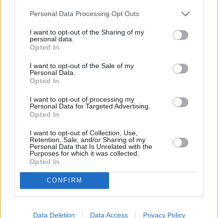
Personal Data Processing Opt Outs
I want to opt-out of the Sharing of my
personal data.
Opted In
I want to opt-out of the Sale of my
Personal Data.
Matelec 2025: Iluminando o Futuro na
Opted In
23ª Edição da Principal Feira de
I want to opt-out of processing my
Tecnologia e Indústria Elétrica de
Personal Data for Targeted Advertising.
Opted In
Madrid
I want to opt-out of Collection, Use,
A Matelec 2025, feira icônica de Madrid, retorna para sua 23ª
Retention, Sale, and/or Sharing of my
Personal Data that Is Unrelated with the
edição, apresentando inovações revolucionárias em tecnologia,
Purposes for which it was collected.
indústria elétrica, telecomunicações e iluminação. Os principais
Opted In
destaques incluem as mais recentes soluções de energia inteligente,
designs de iluminação inovadores e tecnologias avançadas de
CONFIRM
telecomunicações.
2026-01-19
Redazione
Consulte mais informação
Data Deletion
Data Access
Privacy Policy