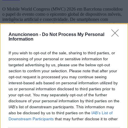
O Mobile World Congress (MWC) 2026 em Barcelona consolidou
o papel do evento como o epicentro global de dispositivos móveis,
inteligência artificial e conectividade. De smartphones com
inteligência artificial integrada e dispositivos com conectividade via
satélite a implantações de Open RAN e protótipos iniciais do 6G, o
Anuncioneon -
Do Not Process My Personal
evento reuniu gigantes das telecomunicações, grandes empresas de
Information
tecnologia, fabricantes de chips e startups. Este artigo analisa as
principais tendências e destaca as principais empresas que moldaram
a narrativa, incluindo Samsung, Apple, Google, Huawei, Xiaomi,
If you wish to opt-out of the sale, sharing to third parties, or
OPPO, Qualcomm, MediaTek, Intel, Ericsson, Nokia, Cisco, IBM,
processing of your personal or sensitive information for
Microsoft e outras.
targeted advertising by us, please use the below opt-out
2026-04-13
Redazione
section to confirm your selection. Please note that after your
Consulte mais informação
opt-out request is processed you may continue seeing
interest-based ads based on personal information utilized by
us or personal information disclosed to third parties prior to
your opt-out. You may separately opt-out of the further
disclosure of your personal information by third parties on the
IAB’s list of downstream participants. This information may
also be disclosed by us to third parties on the
IAB’s List of
Downstream Participants
that may further disclose it to other
third parties.