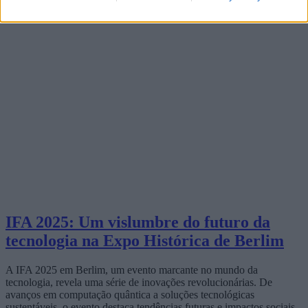
IFA 2025: Um vislumbre do futuro da
tecnologia na Expo Histórica de Berlim
A IFA 2025 em Berlim, um evento marcante no mundo da
tecnologia, revela uma série de inovações revolucionárias. De
avanços em computação quântica a soluções tecnológicas
sustentáveis, o evento destaca tendências futuras e impactos sociais.