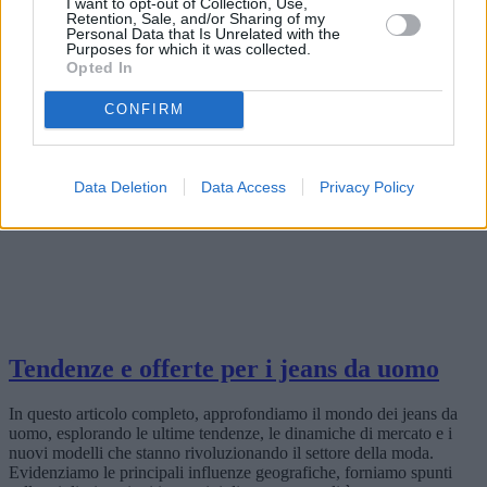
I want to opt-out of Collection, Use,
Retention, Sale, and/or Sharing of my
Personal Data that Is Unrelated with the
Purposes for which it was collected.
Opted In
CONFIRM
Data Deletion
Data Access
Privacy Policy
Tendenze e offerte per i jeans da uomo
In questo articolo completo, approfondiamo il mondo dei jeans da
uomo, esplorando le ultime tendenze, le dinamiche di mercato e i
nuovi modelli che stanno rivoluzionando il settore della moda.
Evidenziamo le principali influenze geografiche, forniamo spunti