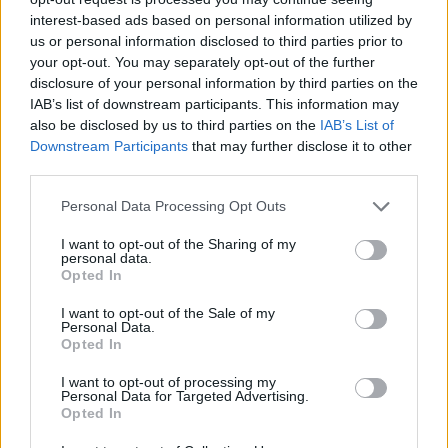
interest-based ads based on personal information utilized by
us or personal information disclosed to third parties prior to
your opt-out. You may separately opt-out of the further
disclosure of your personal information by third parties on the
IAB’s list of downstream participants. This information may
also be disclosed by us to third parties on the
IAB’s List of
Downstream Participants
that may further disclose it to other
third parties.
Personal Data Processing Opt Outs
Jeans da donna: nuovi modelli e miglior
rapporto qualità-prezzo nelle diverse
I want to opt-out of the Sharing of my
personal data.
regioni
Opted In
I want to opt-out of the Sale of my
I jeans da donna sono diventati un capo essenziale nei guardaroba di
Personal Data.
tutto il mondo, con tendenze e design in continua evoluzione.
Opted In
Questo articolo esplora le ultime novità in fatto di denim da donna,
dagli stili emergenti alle offerte del mercato, e offre approfondimenti
I want to opt-out of processing my
sui migliori rapporti qualità-prezzo nelle diverse aree geografiche.
Personal Data for Targeted Advertising.
Opted In
2025-04-24
Redazione
Leggi di più