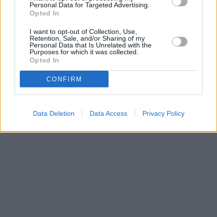
Personal Data for Targeted Advertising.
Esplora le ultime innovazioni nella tecnologia delle lampade, le
Opted In
tendenze di mercato e le migliori offerte disponibili. Scopri come le
tecnologie emergenti stanno rimodellando il design delle lampade e
I want to opt-out of Collection, Use,
come le tendenze regionali influenzano le scelte dei consumatori.
Retention, Sale, and/or Sharing of my
Personal Data that Is Unrelated with the
Purposes for which it was collected.
2025-05-08
Redazione
Opted In
Leggi di più
CONFIRM
Data Deletion
Data Access
Privacy Policy