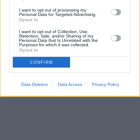
collezioni e approfondimenti di mercato
I want to opt-out of processing my
Personal Data for Targeted Advertising.
Esplora le ultime tendenze, collezioni e approfondimenti di mercato
Opted In
sull'abbigliamento formale femminile. Scopri le preferenze globali,
le varianti regionali e le migliori offerte attualmente disponibili per le
I want to opt-out of Collection, Use,
occasioni speciali.
Retention, Sale, and/or Sharing of my
Personal Data that Is Unrelated with the
2025-04-24
Redazione
Purposes for which it was collected.
Leggi di più
Opted In
CONFIRM
Data Deletion
Data Access
Privacy Policy