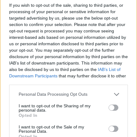
multitasking. Le recensioni degli appassionati di tecnologia
If you wish to opt-out of the sale, sharing to third parties, or
evidenziano l'integrazione con Google Assistant e l'esperienza di
processing of your personal or sensitive information for
navigazione fluida come caratteristiche distintive.
targeted advertising by us, please use the below opt-out
In conclusione, il 2025 offrirà una vasta gamma di tablet che
section to confirm your selection. Please note that after your
soddisfano esigenze e budget diversi. Mentre l'iPad Pro di Apple e il
opt-out request is processed you may continue seeing
Galaxy Tab S9 di Samsung stabiliscono standard nella categoria
interest-based ads based on personal information utilized by
premium, le offerte di Lenovo e Google offrono alternative
us or personal information disclosed to third parties prior to
convenienti senza sacrificare la qualità. Si consiglia ai consumatori
di valutare le opzioni di garanzia e di acquistare su piattaforme
your opt-out. You may separately opt-out of the further
online affidabili per garantire acquisti di qualità. Comprendendo le
disclosure of your personal information by third parties on the
tendenze di mercato in corso e le preferenze regionali, gli acquirenti
IAB’s list of downstream participants. This information may
possono prendere decisioni informate in linea con le proprie
also be disclosed by us to third parties on the
IAB’s List of
esigenze e massimizzare il proprio investimento.
Downstream Participants
that may further disclose it to other
Publicato
:
2025-04-30
Da
:
Redazione
third parties.
Potrebbe interessarti
Personal Data Processing Opt Outs
I want to opt-out of the Sharing of my
personal data.
Opted In
I want to opt-out of the Sale of my
Personal Data.
Opted In