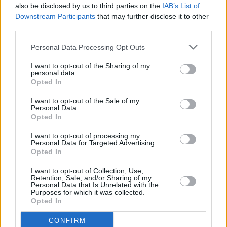
also be disclosed by us to third parties on the
IAB’s List of
Downstream Participants
that may further disclose it to other
third parties.
Personal Data Processing Opt Outs
I want to opt-out of the Sharing of my
personal data.
Opted In
I want to opt-out of the Sale of my
Personal Data.
Opted In
I want to opt-out of processing my
Personal Data for Targeted Advertising.
Opted In
I want to opt-out of Collection, Use,
Retention, Sale, and/or Sharing of my
Personal Data that Is Unrelated with the
Purposes for which it was collected.
Opted In
CONFIRM