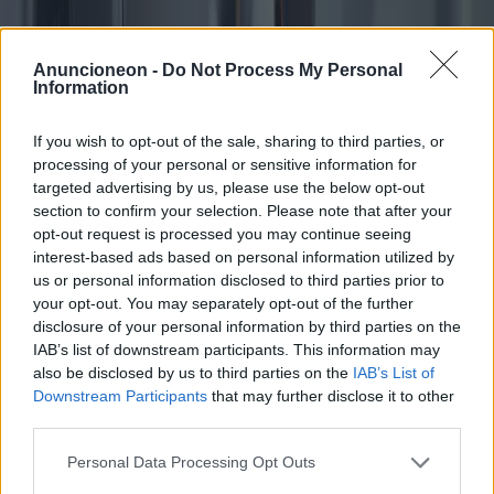
Anuncioneon -
Do Not Process My Personal
Information
If you wish to opt-out of the sale, sharing to third parties, or
processing of your personal or sensitive information for
targeted advertising by us, please use the below opt-out
section to confirm your selection. Please note that after your
opt-out request is processed you may continue seeing
interest-based ads based on personal information utilized by
us or personal information disclosed to third parties prior to
your opt-out. You may separately opt-out of the further
disclosure of your personal information by third parties on the
IAB’s list of downstream participants. This information may
also be disclosed by us to third parties on the
IAB’s List of
Downstream Participants
that may further disclose it to other
third parties.
Personal Data Processing Opt Outs