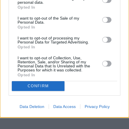
personal data.
Opted In
Tarjetas de Combustible para
Particulares: Ofertas y Suscripciones
I want to opt-out of the Sale of my
Personal Data.
Opted In
Las tarjetas de combustible no son solo una herramienta comercial;
cada vez las utilizan más personas que buscan comodidad y
I want to opt-out of processing my
descuentos. Este artículo explora las diversas ofertas disponibles en
Personal Data for Targeted Advertising.
el mercado, comparando las opciones más atractivas y las
Opted In
particularidades regionales para ayudar a los consumidores a tomar
decisiones informadas.
I want to opt-out of Collection, Use,
Retention, Sale, and/or Sharing of my
2025-04-09
Redazione
Personal Data that Is Unrelated with the
Purposes for which it was collected.
Lee mas
Opted In
CONFIRM
Data Deletion
Data Access
Privacy Policy