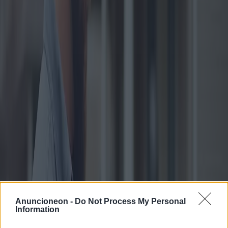
Históricamente, las sobreestimaciones o subestimaciones
significativas de propiedades han dado lugar a errores financieros.
Un aspecto complejo de las tasaciones de viviendas es la influencia
de elementos subjetivos como el atractivo estético o la importancia
histórica. Por ejemplo, casas famosas, como la Casa de la Cascada
de Frank Lloyd Wright, poseen un valor arquitectónico intrínseco
que podría no reflejarse en las tasaciones estándar.
Las opiniones de los expertos enfatizan la importancia de utilizar
múltiples métodos de tasación. Sarah Richardson, analista
inmobiliaria experimentada, señala: «Depender únicamente de un
método de tasación puede ser arriesgado, ya que cada enfoque tiene
sus limitaciones. Una combinación de CMA, tasación profesional y,
quizás, una tasación de valor de la propiedad (AVM) puede
proporcionar una visión más integral del valor de una propiedad».
Otro factor esencial en las tasaciones de viviendas es la dinámica del
mercado regional. En zonas de rápida revalorización, las ventas
anteriores podrían no reflejar adecuadamente las condiciones
actuales del mercado, lo que podría distorsionar las tasaciones. Por
el contrario, en mercados en declive, el valor podría estar inflado
Anuncioneon -
Do Not Process My Personal
basándose en comparables obsoletos.
Information
El estado de la propiedad también juega un papel crucial. Las