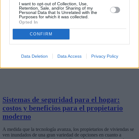
I want to opt-out of Collection, Use,
Retention, Sale, and/or Sharing of my
Personal Data that Is Unrelated with the
Purposes for which it was collected.
Opted In
CONFIRM
Data Deletion
Data Access
Privacy Policy
Sistemas de seguridad para el hogar:
costos y beneficios para el propietario
moderno
A medida que la tecnología avanza, los propietarios de viviendas se
ven inundados de una gran variedad de opciones en cuanto a