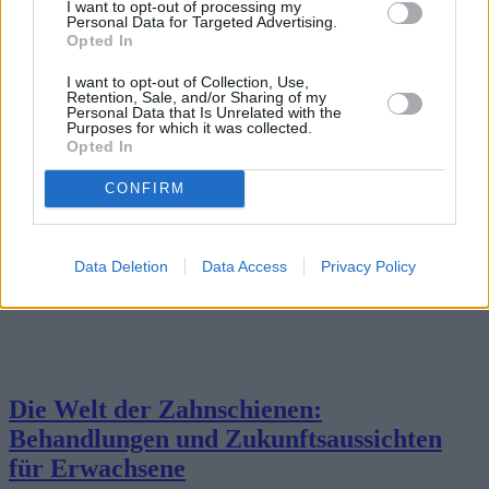
I want to opt-out of processing my
2025-04-03
Redazione
Personal Data for Targeted Advertising.
Weiterlesen
Opted In
I want to opt-out of Collection, Use,
Retention, Sale, and/or Sharing of my
Personal Data that Is Unrelated with the
Purposes for which it was collected.
Opted In
CONFIRM
Data Deletion
Data Access
Privacy Policy
Die Welt der Zahnschienen:
Behandlungen und Zukunftsaussichten
für Erwachsene