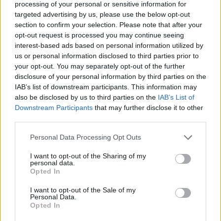
processing of your personal or sensitive information for
targeted advertising by us, please use the below opt-out
section to confirm your selection. Please note that after your
opt-out request is processed you may continue seeing
interest-based ads based on personal information utilized by
us or personal information disclosed to third parties prior to
your opt-out. You may separately opt-out of the further
disclosure of your personal information by third parties on the
IAB’s list of downstream participants. This information may
also be disclosed by us to third parties on the
IAB’s List of
Downstream Participants
that may further disclose it to other
Zahnschienen: Moderne Methoden und
third parties.
neue Behandlungen in der
Personal Data Processing Opt Outs
Kieferorthopädie
I want to opt-out of the Sharing of my
personal data.
Dieser ausführliche Artikel befasst sich mit der Welt der
Opted In
Zahnschienen und behandelt bestehende Methoden, Behandlungen
und Herausforderungen speziell bei Kindern. Er untersucht
I want to opt-out of the Sale of my
außerdem die Häufigkeit kieferorthopädischer Eingriffe in
Personal Data.
verschiedenen geografischen Regionen und geht auf innovative
Opted In
Studien zu experimentellen Zahnschienen ein.