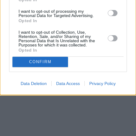
Einflüsse und Modevorlieben
I want to opt-out of processing my
Tauchen Sie ein in die Welt der Damenhalsketten und entdecken Sie
Personal Data for Targeted Advertising.
die neuesten Trends, spannende Angebote und die Marktdynamik in
Opted In
verschiedenen Regionen. Entdecken Sie, wie kulturelle Einflüsse
und Modevorlieben die Nachfrage nach Halsketten weltweit
I want to opt-out of Collection, Use,
Retention, Sale, and/or Sharing of my
beeinflussen.
Personal Data that Is Unrelated with the
Purposes for which it was collected.
2025-04-25
Redazione
Opted In
Weiterlesen
CONFIRM
Data Deletion
Data Access
Privacy Policy